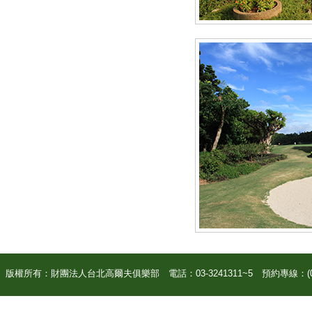
版權所有：財團法人台北高爾夫俱樂部 電話：03-3241311~5 預約專線：(03)3